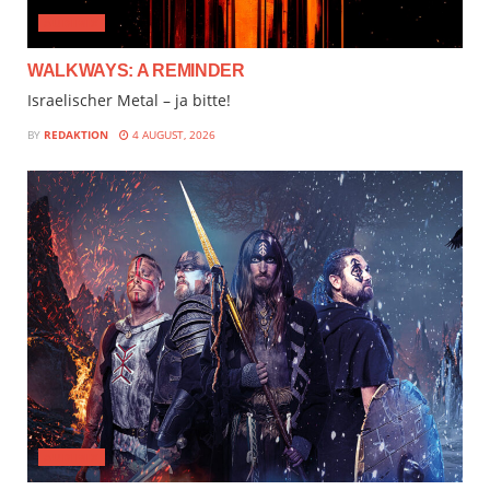
AUDIMIX
WALKWAYS: A REMINDER
Israelischer Metal – ja bitte!
BY
REDAKTION
4 AUGUST, 2026
AUDIMIX