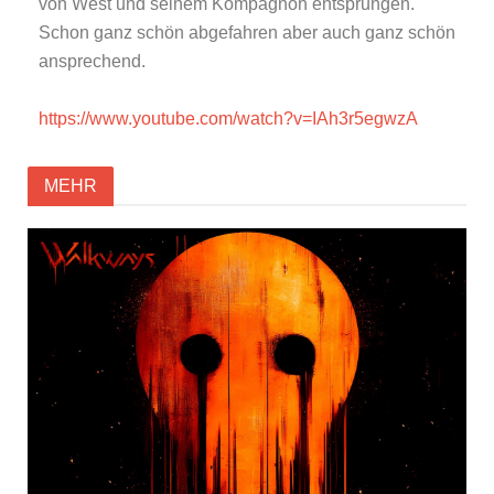
von West und seinem Kompagnon entsprungen.
Schon ganz schön abgefahren aber auch ganz schön
ansprechend.
https://www.youtube.com/watch?v=IAh3r5egwzA
MEHR