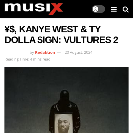
¥$, KANYE WEST & TY
DOLLA $IGN: VULTURES 2
by
Redaktion
20 August, 2024
Reading Time: 4 mins read