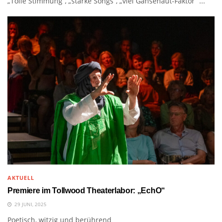
„Tolle Stimmung“, „starke Songs“, „viel Gänsehaut-Faktor“ ...
AKTUELL
Premiere im Tollwood Theaterlabor: „EchO“
29 JUNI, 2025
Poetisch, witzig und berührend