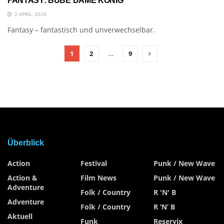
FANTASY: BUBE DAME KÖNIG
2 APRIL, 2026
Fantasy – fantastisch und unverwechselbar.
1
2
…
9
Überblick
Action
Festival
Punk / New Wave
Action &
Film News
Punk / New Wave
Adventure
Folk / Country
R 'n' B
Adventure
Folk / Country
R ‘n’ B
Aktuell
Funk
Reservix