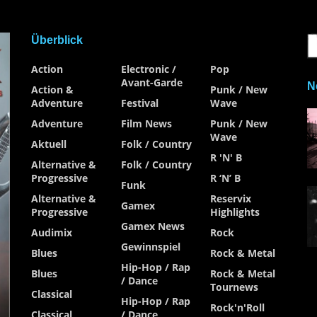
Überblick
Action
Electronic /
Pop
Avant-Garde
N
Action &
Punk / New
Adventure
Festival
Wave
Adventure
Film News
Punk / New
Wave
Aktuell
Folk / Country
R 'n' B
Alternative &
Folk / Country
Progressive
R ‘n’ B
Funk
Alternative &
Reservix
Gamex
Progressive
Highlights
Gamex News
Audimix
Rock
Gewinnspiel
Blues
Rock & Metal
Hip-Hop / Rap
Blues
Rock & Metal
/ Dance
Tournews
Classical
Hip-Hop / Rap
Rock'n'Roll
Classical
/ Dance