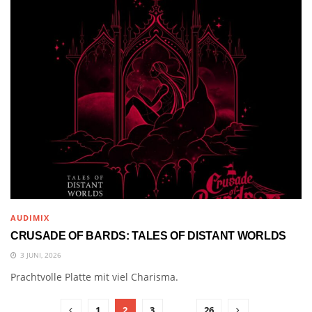
AUDIMIX
CRUSADE OF BARDS: TALES OF DISTANT WORLDS
3 JUNI, 2026
Prachtvolle Platte mit viel Charisma.
1
2
3
…
26