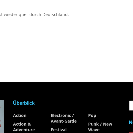
st wieder quer durch Deutschland.
Überblick
Action
Electronic /
Pop
Avant-Garde
N
Action &
Punk / New
Adventure
Festival
Wave