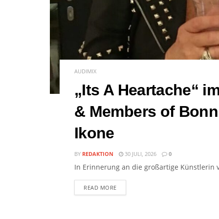
AUDIMIX
„Its A Heartache“ i
& Members of Bonni
Ikone
BY
REDAKTION
30 JULI, 2026
0
In Erinnerung an die großartige Künstlerin v
READ MORE