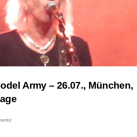
odel Army – 26.07., München,
tage
ments!