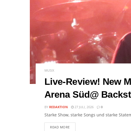
MUSIX
Live-Review! New M
Arena Süd@ Backs
BY
REDAKTION
27 JULI, 2026
0
Starke Show, starke Songs und starke State
READ MORE