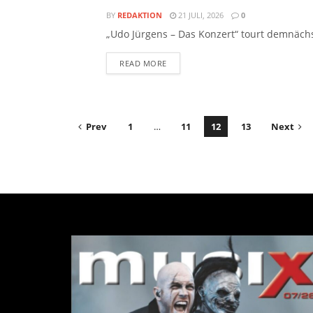
BY
REDAKTION
21 JULI, 2026
0
„Udo Jürgens – Das Konzert“ tourt demnäch
READ MORE
Prev
1
…
11
12
13
Next