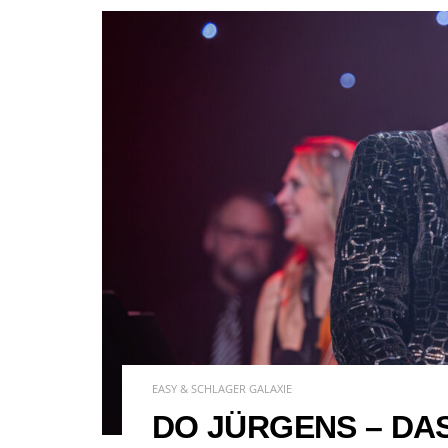
EASY & SCHLAGER GALAXIE
DO JÜRGENS – DA