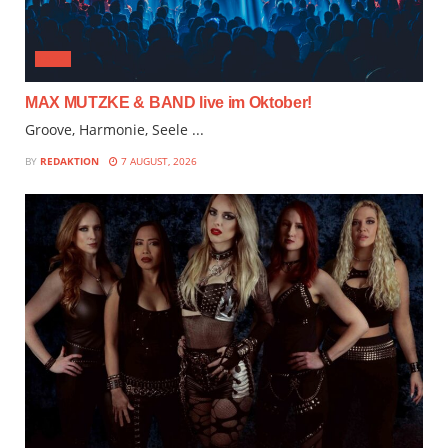
JAZZ
MAX MUTZKE & BAND live im Oktober!
Groove, Harmonie, Seele ...
BY
REDAKTION
7 AUGUST, 2026