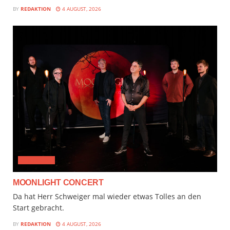
BY
REDAKTION
4 AUGUST, 2026
CLASSICAL
MOONLIGHT CONCERT
Da hat Herr Schweiger mal wieder etwas Tolles an den
Start gebracht.
BY
REDAKTION
4 AUGUST, 2026