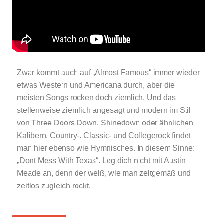
Zwar kommt auch auf „Almost Famous“ immer wieder
etwas Western und Americana durch, aber die
meisten Songs rocken doch ziemlich. Und das
stellenweise ziemlich angesagt und modern im Stil
von Three Doors Down, Shinedown oder ähnlichen
Kalibern. Country-. Classic- und Collegerock findet
man hier ebenso wie Hymnisches. In diesem Sinne:
„Dont Mess With Texas“. Leg dich nicht mit Austin
Meade an, denn der weiß, wie man zeitgemäß und
zeitlos zugleich rockt.