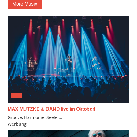
More Musix
JAZZ
MAX MUTZKE & BAND live im Oktober!
Groove, Harmonie, Seele ...
Werbung