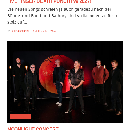
FIVE FINGER DEATH PUNCH live 2027!
Die neuen Songs schreien ja auch geradezu nach der
Bühne, und Band und Bathory sind vollkommen zu Recht
stolz auf...
BY
REDAKTION
4 AUGUST, 2026
CLASSICAL
MOONLIGHT CONCERT