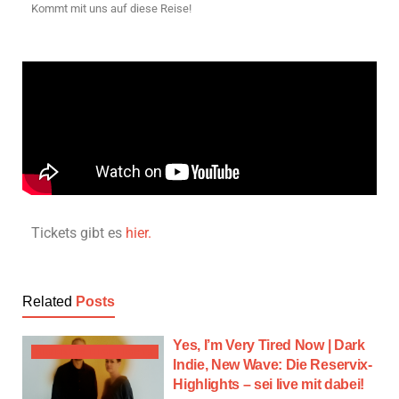
Kommt mit uns auf diese Reise!
Tickets gibt es
hier.
Related
Posts
Yes, I’m Very Tired Now | Dark
RESERVIX HIGHLIGHTS
Indie, New Wave: Die Reservix-
Highlights – sei live mit dabei!