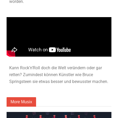
worden.
Kann Rock’n’Roll doch die Welt verändern oder gar
retten? Zumindest können Künstler wie Bruce
Springsteen sie etwas besser und bewusster machen.
More Musix