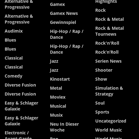
Alternative &
Highlights
Gamex
Progressive
Rock
Gamex News
Alternative &
Rock & Metal
Progressive
Gewinnspiel
Rock & Metal
Audimix
Hip-Hop / Rap /
Tournews
Dance
Blues
Rock'n'Roll
Hip-Hop / Rap /
Blues
Dance
Rock’n’Roll
Classical
Jazz
Serien News
Classical
Jazz
Shooter
Comedy
Kinostart
Show
Diverse Fusion
Metal
Simulation &
Diverse Fusion
Strategy
Moviex
Easy & Schlager
Soul
Musical
Galaxie
Sports
Musix
Easy & Schlager
Uncategorized
Galaxie
Neu In Dieser
Woche
World Music
Electronic /
Avant-Garde
Pop
World Music