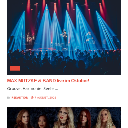
JAZZ
MAX MUTZKE & BAND live im Oktober!
Groove, Harmonie, Seele ...
BY
REDAKTION
7 AUGUST, 2026