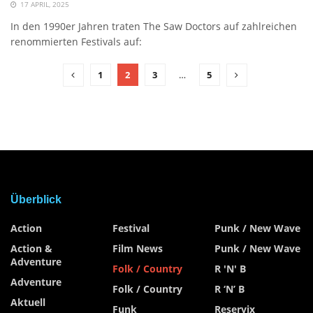
17 APRIL, 2025
In den 1990er Jahren traten The Saw Doctors auf zahlreichen
renommierten Festivals auf:
1
2
3
…
5
Überblick
Action
Festival
Punk / New Wave
Action &
Film News
Punk / New Wave
Adventure
Folk / Country
R 'n' B
Adventure
Folk / Country
R ‘n’ B
Aktuell
Funk
Reservix