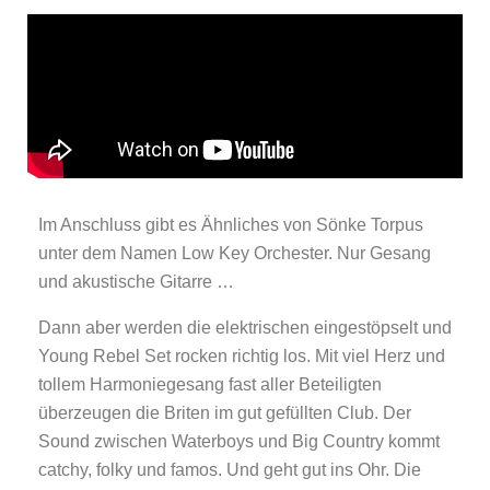
Im Anschluss gibt es Ähnliches von Sönke Torpus
unter dem Namen Low Key Orchester. Nur Gesang
und akustische Gitarre …
Dann aber werden die elektrischen eingestöpselt und
Young Rebel Set rocken richtig los. Mit viel Herz und
tollem Harmoniegesang fast aller Beteiligten
überzeugen die Briten im gut gefüllten Club. Der
Sound zwischen Waterboys und Big Country kommt
catchy, folky und famos. Und geht gut ins Ohr. Die