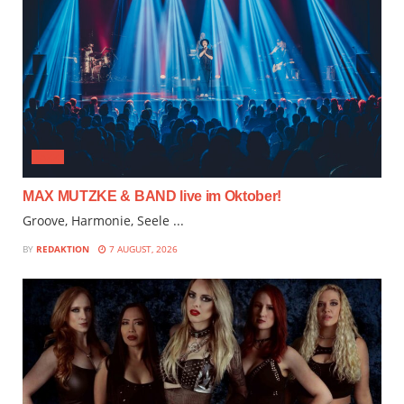
JAZZ
MAX MUTZKE & BAND live im Oktober!
Groove, Harmonie, Seele ...
BY
REDAKTION
7 AUGUST, 2026