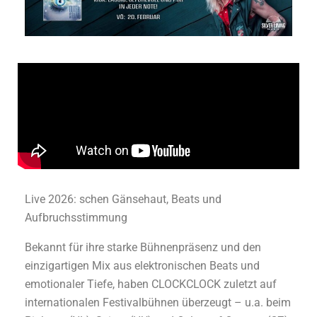
Live 2026: schen Gänsehaut, Beats und
Aufbruchsstimmung
Bekannt für ihre starke Bühnenpräsenz und den
einzigartigen Mix aus elektronischen Beats und
emotionaler Tiefe, haben CLOCKCLOCK zuletzt auf
internationalen Festivalbühnen überzeugt – u.a. beim