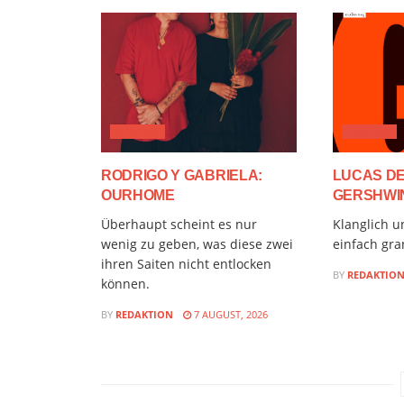
AUDIMIX
AUDIMIX
RODRIGO Y GABRIELA:
LUCAS D
OURHOME
GERSHWIN
Überhaupt scheint es nur
Klanglich u
wenig zu geben, was diese zwei
einfach gra
ihren Saiten nicht entlocken
BY
REDAKTIO
können.
BY
REDAKTION
7 AUGUST, 2026