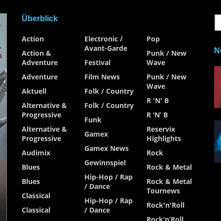
Überblick
Action
Electronic /
Pop
Avant-Garde
N
Action &
Punk / New
Adventure
Festival
Wave
Adventure
Film News
Punk / New
Wave
Aktuell
Folk / Country
R 'n' B
Alternative &
Folk / Country
Progressive
R ‘n’ B
Funk
Alternative &
Reservix
Gamex
Progressive
Highlights
Gamex News
Audimix
Rock
Gewinnspiel
Blues
Rock & Metal
Hip-Hop / Rap
Blues
Rock & Metal
/ Dance
Tournews
Classical
Hip-Hop / Rap
Rock'n'Roll
Classical
/ Dance
Rock’n’Roll