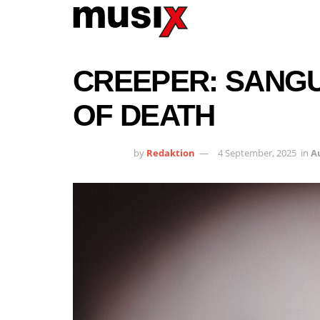
CREEPER: SANGUI
OF DEATH
by
Redaktion
4 September, 2025
in
A