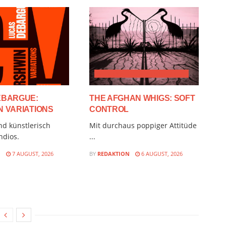
ALTERNATIVE & PROGRESSIVE
EBARGUE:
THE AFGHAN WHIGS: SOFT
 VARIATIONS
CONTROL
nd künstlerisch
Mit durchaus poppiger Attitüde
ndios.
...
N
7 AUGUST, 2026
BY
REDAKTION
6 AUGUST, 2026