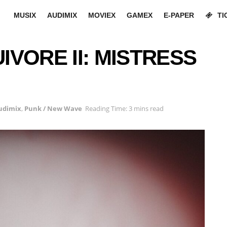
MUSIX
AUDIMIX
MOVIEX
GAMEX
E-PAPER
TI
VORE II: MISTRESS
udimix
,
Punk / New Wave
Reading Time: 3 mins read