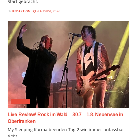
Start gebracht.
BY
REDAKTION
4 AUGUST, 2026
FESTIVAL
Live-Review! Rock im Wald – 30.7 – 1.8. Neuensee in
Oberfranken
My Sleeping Karma beenden Tag 2 wie immer unfassbar
tight.