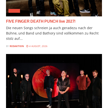
MUSIX
FIVE FINGER DEATH PUNCH live 2027!
Die neuen Songs schreien ja auch geradezu nach der
Bühne, und Band und Bathory sind vollkommen zu Recht
stolz auf...
BY
REDAKTION
4 AUGUST, 2026