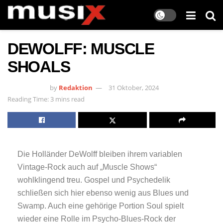
DEWOLFF: MUSCLE
SHOALS
by
Redaktion
31 Oktober, 2024
Reading Time: 3 mins read
Die Holländer DeWolff bleiben ihrem variablen
Vintage-Rock auch auf „Muscle Shows“
wohlklingend treu. Gospel und Psychedelik
schließen sich hier ebenso wenig aus Blues und
Swamp. Auch eine gehörige Portion Soul spielt
wieder eine Rolle im Psycho-Blues-Rock der