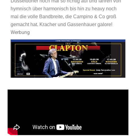
Düsseldorfer noch mal so richtig auf und fahren von
hymnisch über harmonisch bis hin zu heavy noch
mal die volle Bandbreite, die Campino & Co groß
gemacht hat. Kracher und Gassenhauer galore!
Werbung