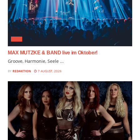
JAZZ
MAX MUTZKE & BAND live im Oktober!
Groove, Harmonie, Seele ...
BY
REDAKTION
7 AUGUST, 2026