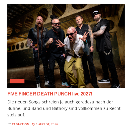
MUSIX
FIVE FINGER DEATH PUNCH live 2027!
Die neuen Songs schreien ja auch geradezu nach der
Bühne, und Band und Bathory sind vollkommen zu Recht
stolz auf...
BY
REDAKTION
4 AUGUST, 2026