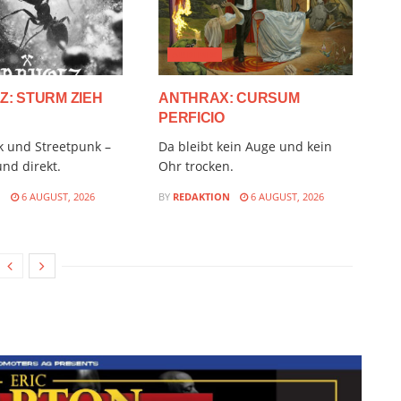
AUDIMIX
: STURM ZIEH
ANTHRAX: CURSUM
PERFICIO
k und Streetpunk –
Da bleibt kein Auge und kein
nd direkt.
Ohr trocken.
N
6 AUGUST, 2026
BY
REDAKTION
6 AUGUST, 2026