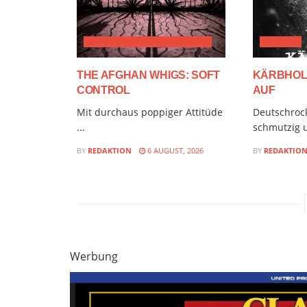
ALTERNATIVE & PROGRESSIVE
AUDIMIX
THE AFGHAN WHIGS: SOFT
KÄRBHOLZ
CONTROL
AUF
Mit durchaus poppiger Attitüde
Deutschroc
...
schmutzig u
BY
REDAKTION
6 AUGUST, 2026
BY
REDAKTIO
Werbung