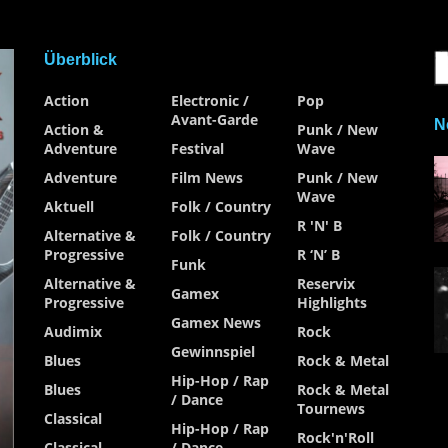
Überblick
Action
Electronic /
Pop
Avant-Garde
N
Action &
Punk / New
Adventure
Festival
Wave
Adventure
Film News
Punk / New
Wave
Aktuell
Folk / Country
R 'n' B
Alternative &
Folk / Country
Progressive
R ‘n’ B
Funk
Alternative &
Reservix
Gamex
Progressive
Highlights
Gamex News
Audimix
Rock
Gewinnspiel
Blues
Rock & Metal
Hip-Hop / Rap
Blues
Rock & Metal
/ Dance
Tournews
Classical
Hip-Hop / Rap
Rock'n'Roll
Classical
/ Dance