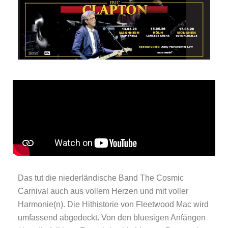
Das tut die niederländische Band The Cosmic
Carnival auch aus vollem Herzen und mit voller
Harmonie(n). Die Hithistorie von Fleetwood Mac wird
umfassend abgedeckt. Von den bluesigen Anfängen