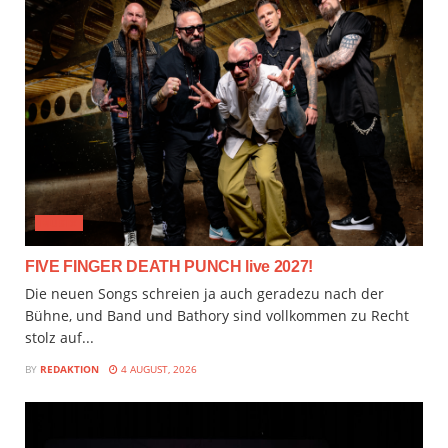
MUSIX
FIVE FINGER DEATH PUNCH live 2027!
Die neuen Songs schreien ja auch geradezu nach der
Bühne, und Band und Bathory sind vollkommen zu Recht
stolz auf...
BY
REDAKTION
4 AUGUST, 2026