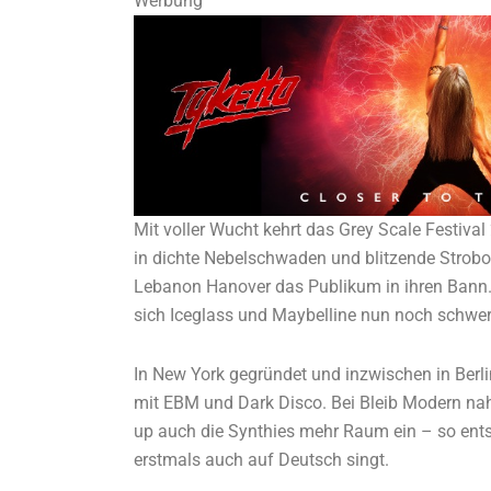
Werbung
Mit voller Wucht kehrt das Grey Scale Festiva
in dichte Nebelschwaden und blitzende Strobog
Lebanon Hanover das Publikum in ihren Bann.
sich Iceglass und Maybelline nun noch schwerer
In New York gegründet und inzwischen in Ber
mit EBM und Dark Disco. Bei Bleib Modern na
up auch die Synthies mehr Raum ein – so ent
erstmals auch auf Deutsch singt.