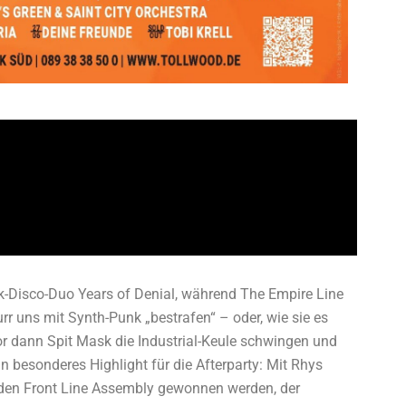
rk-Disco-Duo Years of Denial, während The Empire Line
r uns mit Synth-Punk „bestrafen“ – oder, wie sie es
or dann Spit Mask die Industrial-Keule schwingen und
n besonderes Highlight für die Afterparty: Mit Rhys
lden Front Line Assembly gewonnen werden, der