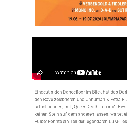
Eindeutig den Dancefloor im Blick hat das Da
den Rave zelebrieren und Unhuman & Petra Flur
selbst nennen, mit „Queer Death Techno“. Bev
keinen Stein auf dem anderen lassen, wartet ei
Fulber konnte ein Teil der legendären EBM-He