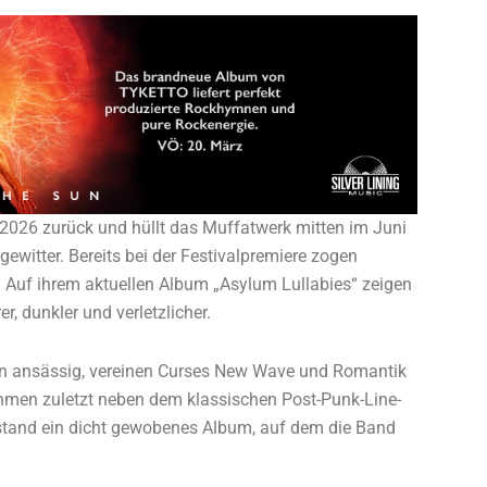
l 2026 zurück und hüllt das Muffatwerk mitten im Juni
ewitter. Bereits bei der Festivalpremiere zogen
 Auf ihrem aktuellen Album „Asylum Lullabies“ zeigen
, dunkler und verletzlicher.
lin ansässig, vereinen Curses New Wave und Romantik
hmen zuletzt neben dem klassischen Post-Punk-Line-
stand ein dicht gewobenes Album, auf dem die Band