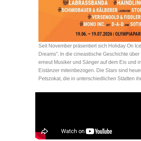
Seit November präsentiert sich Holiday On I
Dreams“. In die cineastische Geschichte übe
erneut Musiker und Sänger auf dem Eis und i
Eistänzer miteinbezogen. Die Stars sind heue
Petszokat, die in unterschiedlichen Städten i