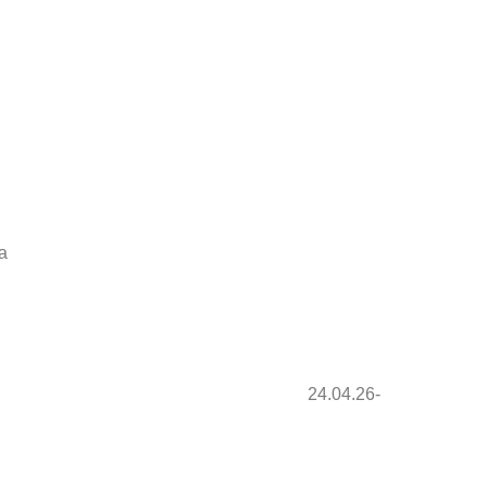
a
annover, ZAG Arena
24.04.26-