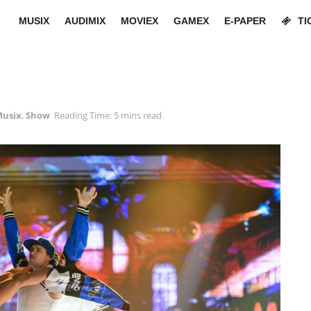
MUSIX
AUDIMIX
MOVIEX
GAMEX
E-PAPER
TI
usix
,
Show
Reading Time: 5 mins read