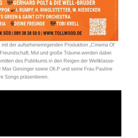
ce mit der aufsehenerregenden Produktion „Cinema Of
r Freundschaft, Mut und große Träume.werden dabei
nmitten des Publikums in den Reigen der Weltklasse-
r Max Giesinger sowie Oli.P und seine Frau Pauline
hre Songs präsentieren.