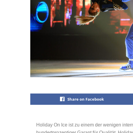
Share on Facebook
Holiday On Ice ist zu einem der wenigen int
hundertprozentiger Garant für Qualität. Holida