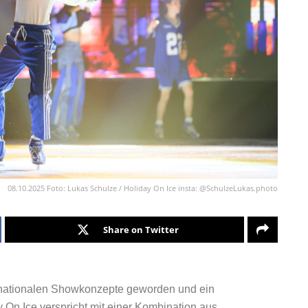
08.10.2025 Foto: Lukas Schulze / Holiday On Ice insta: @SchulzeLukas.photo
Share on Twitter
ernationalen Showkonzepte geworden und ein
y On Ice verspricht mit einer Kombination aus