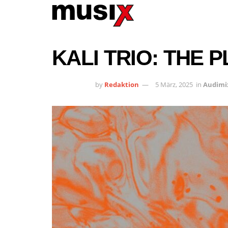
KALI TRIO: THE 
by
Redaktion
5 März, 2025
in
Audimi