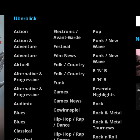
Überblick
Action
Electronic /
Pop
Avant-Garde
N
Action &
Punk / New
Adventure
Festival
Wave
Adventure
Film News
Punk / New
Wave
Aktuell
Folk / Country
R 'n' B
Alternative &
Folk / Country
Progressive
R ‘n’ B
Funk
Alternative &
Reservix
Gamex
Progressive
Highlights
Gamex News
Audimix
Rock
Gewinnspiel
Blues
Rock & Metal
Hip-Hop / Rap
Blues
Rock & Metal
/ Dance
Tournews
Classical
Hip-Hop / Rap
Rock'n'Roll
Classical
/ Dance