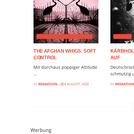
ALTERNATIVE & PROGRESSIVE
AUDIMIX
THE AFGHAN WHIGS: SOFT
KÄRBHOLZ
CONTROL
AUF
Mit durchaus poppiger Attitüde
Deutschroc
...
schmutzig u
BY
REDAKTION
6 AUGUST, 2026
BY
REDAKTIO
Werbung