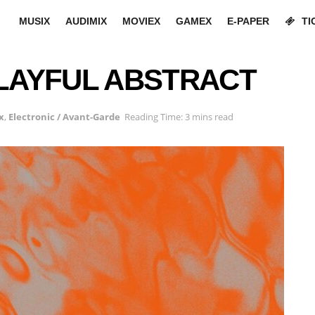
MUSIX
AUDIMIX
MOVIEX
GAMEX
E-PAPER
TI
PLAYFUL ABSTRACT
x
,
Electronic / Avant-Garde
Reading Time: 3 mins read