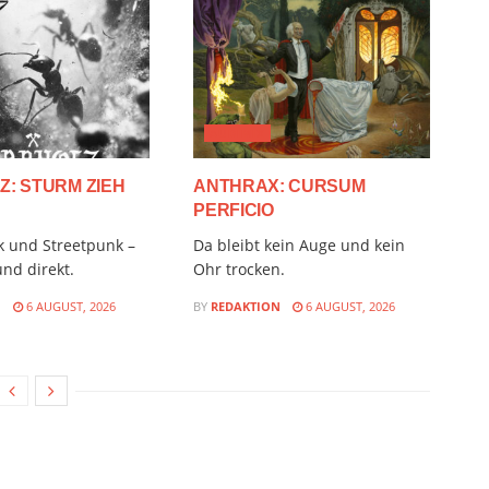
AUDIMIX
: STURM ZIEH
ANTHRAX: CURSUM
PERFICIO
k und Streetpunk –
Da bleibt kein Auge und kein
nd direkt.
Ohr trocken.
N
6 AUGUST, 2026
BY
REDAKTION
6 AUGUST, 2026