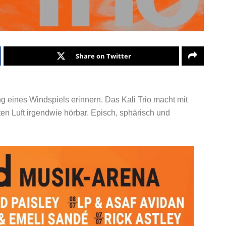
Share on Twitter
eines Windspiels erinnern. Das Kali Trio macht mit
ten Luft irgendwie hörbar. Episch, sphärisch und