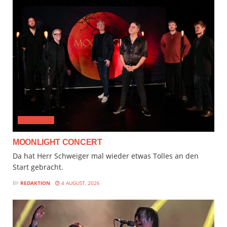
CLASSICAL
MOONLIGHT CONCERT
Da hat Herr Schweiger mal wieder etwas Tolles an den
Start gebracht.
BY
REDAKTION
4 AUGUST, 2026