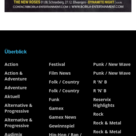
Überblick
Action
Festival
Punk / New Wave
Action &
Film News
Punk / New Wave
Adventure
Folk / Country
R 'n' B
Adventure
Folk / Country
R ‘n’ B
Aktuell
Funk
Reservix
Alternative &
Highlights
Gamex
Progressive
Rock
Gamex News
Alternative &
Rock & Metal
Progressive
Gewinnspiel
Rock & Metal
Audimix
Hip-Hop / Rap /