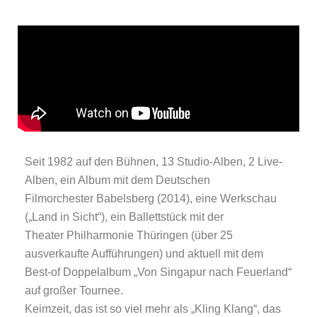
Seit 1982 auf den Bühnen, 13 Studio-Alben, 2 Live-
Alben, ein Album mit dem Deutschen
Filmorchester Babelsberg (2014), eine Werkschau
(„Land in Sicht“), ein Ballettstück mit der
Theater Philharmonie Thüringen (über 25
ausverkaufte Aufführungen) und aktuell mit dem
Best-of Doppelalbum „Von Singapur nach Feuerland“
auf großer Tournee.
Keimzeit, das ist so viel mehr als „Kling Klang“, das