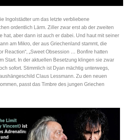
e Ingolstädter um das letzte verbliebene
chen ordentlich Lärm. Ziller zwar erst ab der zweiten
hat, aber dann ist auch er dabei. Und haut mit seiner
ann am Mikro, der aus Griechenland stammt, die
For Reaction“, „Sweet Obsession … Bonfire hatten
m Start. In der aktuellen Besetzung klingen sie zwar
och sofort. Stimmlich ist Dyan mächtig unterwegs,
esaushängeschild Claus Lessmann. Zu den neuen
 kommen, passt das Timbre des jungen Griechen