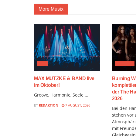
More Musix
JAZZ
FESTIVAL
MAX MUTZKE & BAND live
Burning W
im Oktober!
komplettie
der The Ha
Groove, Harmonie, Seele ...
2026
BY
REDAKTION
7 AUGUST, 2026
Bei den Hard
stehen vor 
Atmosphäre
mit Freund
Gleichgesin