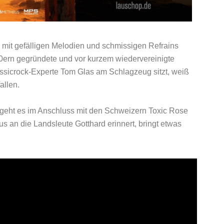
e mit gefälligen Melodien und schmissigen Refrains
90ern gegründete und vor kurzem wiedervereinigte
assicrock-Experte Tom Glas am Schlagzeug sitzt, weiß
allen.
 geht es im Anschluss mit den Schweizern Toxic Rose
s an die Landsleute Gotthard erinnert, bringt etwas