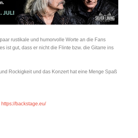
n paar rustikale und humorvolle Worte an die Fans
es ist gut, dass er nicht die Flinte bzw. die Gitarre ins
z und Rockigkeit und das Konzert hat eine Menge Spaß
:
https://backstage.eu/