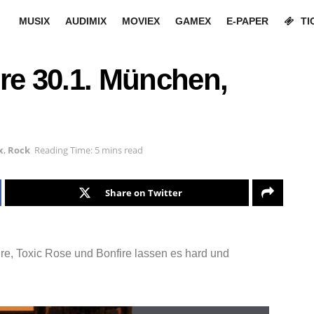
MUSIX
AUDIMIX
MOVIEX
GAMEX
E-PAPER
TI
re 30.1. München,
x
,
Rock
Reading Time: 5 mins read
Share on Twitter
e, Toxic Rose und Bonfire lassen es hard und