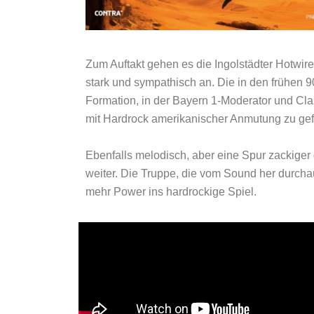
Zum Auftakt gehen es die Ingolstädter Hotwir
stark und sympathisch an. Die in den frühen 
Formation, in der Bayern 1-Moderator und Cl
mit Hardrock amerikanischer Anmutung zu gef
Ebenfalls melodisch, aber eine Spur zackiger
weiter. Die Truppe, die vom Sound her durchau
mehr Power ins hardrockige Spiel.