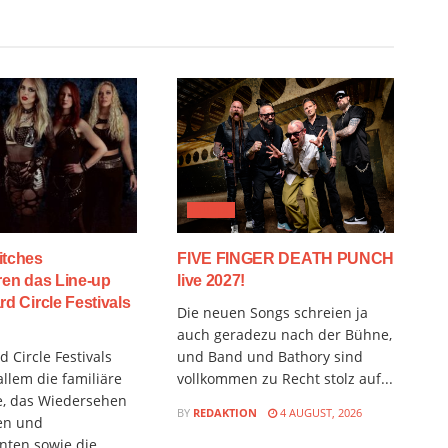
MUSIX
itches
FIVE FINGER DEATH PUNCH
ren das Line-up
live 2027!
rd Circle Festivals
Die neuen Songs schreien ja
auch geradezu nach der Bühne,
 Circle Festivals
und Band und Bathory sind
allem die familiäre
vollkommen zu Recht stolz auf...
, das Wiedersehen
BY
REDAKTION
4 AUGUST, 2026
en und
nten sowie die