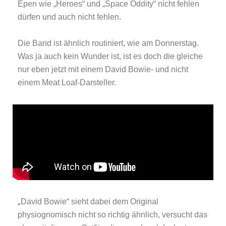
Epen wie „Heroes“ und „Space Oddity“ nicht fehlen
dürfen und auch nicht fehlen.
Die Band ist ähnlich routiniert, wie am Donnerstag.
Was ja auch kein Wunder ist, ist es doch die gleiche
nur eben jetzt mit einem David Bowie- und nicht
einem Meat Loaf-Darsteller.
„
David Bowie“ sieht dabei dem Original
physiognomisch nicht so richtig ähnlich, versucht das