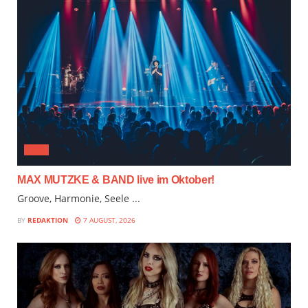
JAZZ
MAX MUTZKE & BAND live im Oktober!
Groove, Harmonie, Seele ...
BY
REDAKTION
7 AUGUST, 2026