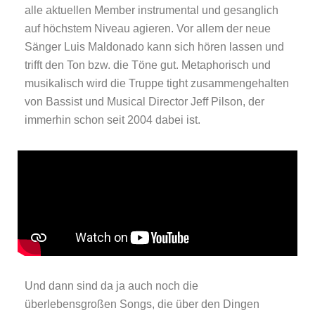
alle aktuellen Member instrumental und gesanglich
auf höchstem Niveau agieren. Vor allem der neue
Sänger Luis Maldonado kann sich hören lassen und
trifft den Ton bzw. die Töne gut. Metaphorisch und
musikalisch wird die Truppe tight zusammengehalten
von Bassist und Musical Director Jeff Pilson, der
immerhin schon seit 2004 dabei ist.
Und dann sind da ja auch noch die
überlebensgroßen Songs, die über den Dingen