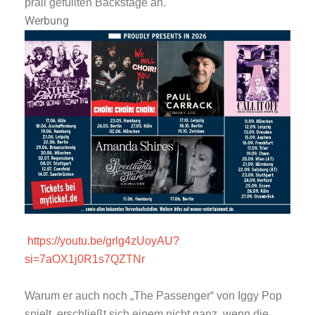
prall gefüllten Backstage an.
Werbung
https://youtu.be/grlg4zUoyAU?
si=7aOX1j0R1s7QZTNr
Warum er auch noch „The Passenger“ von Iggy Pop
spielt, erschließt sich einem nicht ganz, wenn die