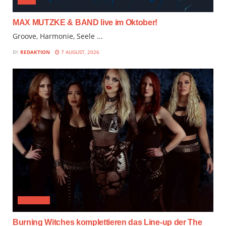
JAZZ
MAX MUTZKE & BAND live im Oktober!
Groove, Harmonie, Seele ...
BY
REDAKTION
7 AUGUST, 2026
FESTIVAL
Burning Witches komplettieren das Line-up der The