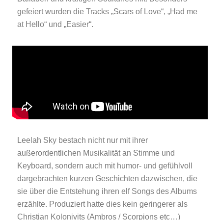
gefeiert wurden die Tracks „Scars of Love“, „Had me
at Hello“ und „Easier“.
Leelah Sky bestach nicht nur mit ihrer
außerordentlichen Musikalität an Stimme und
Keyboard, sondern auch mit humor- und gefühlvoll
dargebrachten kurzen Geschichten dazwischen, die
sie über die Entstehung ihren elf Songs des Albums
erzählte. Produziert hatte dies kein geringerer als
Christian Kolonivits (Ambros / Scorpions etc…)