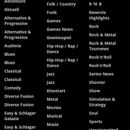
Adventure
Folk / Country
R ‘n’ B
Aktuell
Funk
Reservix
Alternative &
Highlights
Gamex
Progressive
Rock
Gamex News
Alternative &
Rock & Metal
Progressive
Gewinnspiel
Rock & Metal
Audimix
Hip-Hop / Rap /
Tournews
Dance
Blues
Rock'n'Roll
Hip-Hop / Rap /
Blues
Dance
Rock’n’Roll
Classical
Jazz
Serien News
Classical
Jazz
Shooter
Comedy
Kinostart
Show
Diverse Fusion
Metal
Simulation &
Diverse Fusion
Strategy
Moviex
Easy & Schlager
Soul
Musical
Galaxie
Sports
Musix
Easy & Schlager
Uncategorized