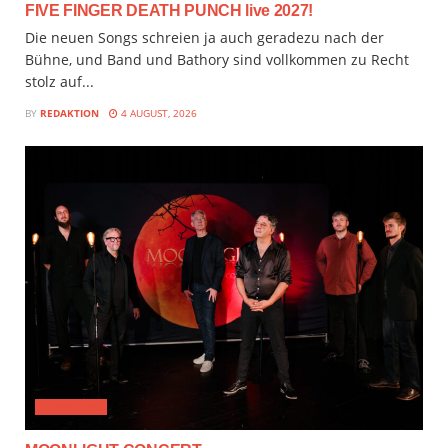
FIVE FINGER DEATH PUNCH live 2027!
Die neuen Songs schreien ja auch geradezu nach der
Bühne, und Band und Bathory sind vollkommen zu Recht
stolz auf...
BY
REDAKTION
4 AUGUST, 2026
CLASSICAL