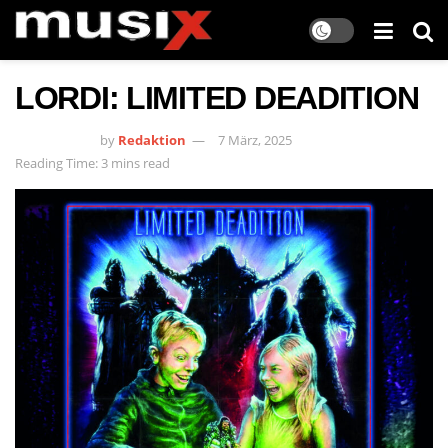
LORDI: LIMITED DEADITION
by
Redaktion
7 März, 2025
Reading Time: 3 mins read