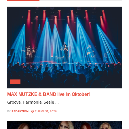
JAZZ
MAX MUTZKE & BAND live im Oktober!
Groove, Harmonie, Seele ...
BY
REDAKTION
7 AUGUST, 2026