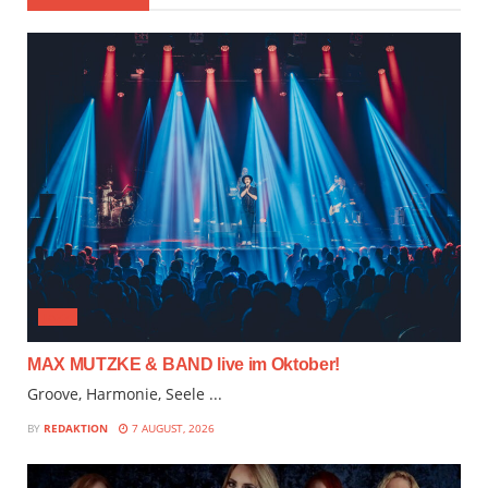
JAZZ
MAX MUTZKE & BAND live im Oktober!
Groove, Harmonie, Seele ...
BY
REDAKTION
7 AUGUST, 2026