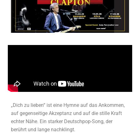
„Dich zu lieben“ ist eine Hymne auf das Ankommen,
auf gegenseitige Akzeptanz und auf die stille Kraft
echter Nähe. Ein starker Deutschpop-Song, der
berührt und lange nachklingt.