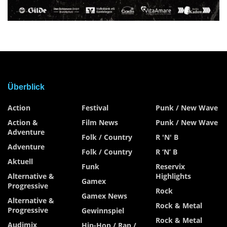
Überblick
Action
Festival
Punk / New Wave
Action &
Film News
Punk / New Wave
Adventure
Folk / Country
R 'n' B
Adventure
Folk / Country
R ‘n’ B
Aktuell
Funk
Reservix
Alternative &
Highlights
Gamex
Progressive
Rock
Gamex News
Alternative &
Rock & Metal
Progressive
Gewinnspiel
Rock & Metal
Audimix
Hip-Hop / Rap /