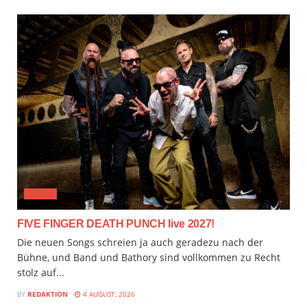
MUSIX
FIVE FINGER DEATH PUNCH live 2027!
Die neuen Songs schreien ja auch geradezu nach der
Bühne, und Band und Bathory sind vollkommen zu Recht
stolz auf...
BY
REDAKTION
4 AUGUST, 2026