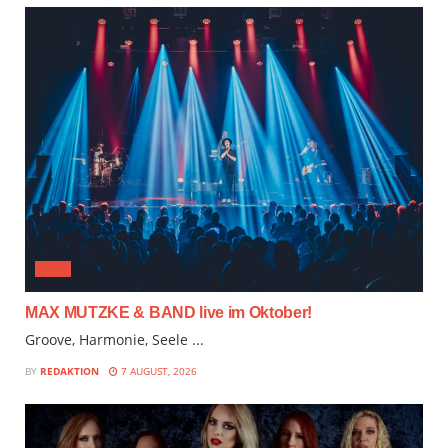
JAZZ
MAX MUTZKE & BAND live im Oktober!
Groove, Harmonie, Seele ...
BY
REDAKTION
7 AUGUST, 2026