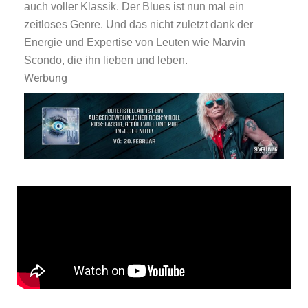
auch voller Klassik. Der Blues ist nun mal ein
zeitloses Genre. Und das nicht zuletzt dank der
Energie und Expertise von Leuten wie Marvin
Scondo, die ihn lieben und leben.
Werbung