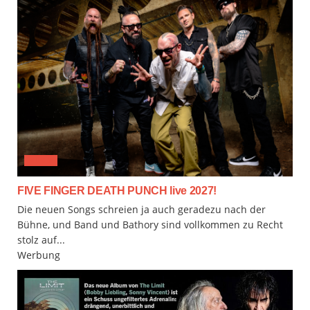
MUSIX
FIVE FINGER DEATH PUNCH live 2027!
Die neuen Songs schreien ja auch geradezu nach der
Bühne, und Band und Bathory sind vollkommen zu Recht
stolz auf...
Werbung