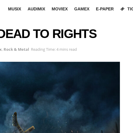
MUSIX
AUDIMIX
MOVIEX
GAMEX
E-PAPER
TI
DEAD TO RIGHTS
x
,
Rock & Metal
Reading Time: 4 mins read