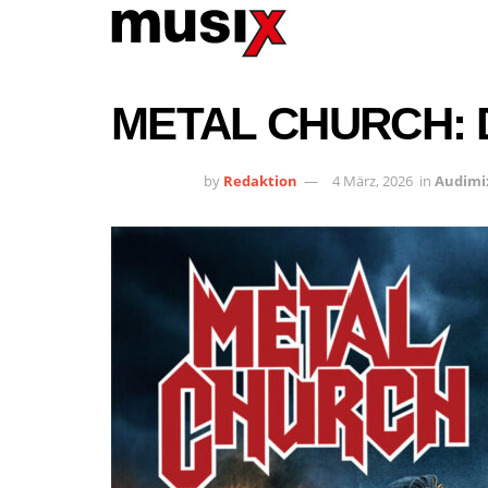
METAL CHURCH: 
by
Redaktion
4 März, 2026
in
Audimi