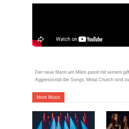
Der neue Mann am Mikro passt mit seinem gif
Aggressivität der Songs.
Metal Church sind zu
More Musix