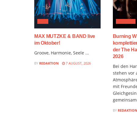
JAZZ
FESTIVAL
MAX MUTZKE & BAND live
Burning W
im Oktober!
komplettie
der The Ha
Groove, Harmonie, Seele ...
2026
BY
REDAKTION
7 AUGUST, 2026
Bei den Hard
stehen vor 
Atmosphäre
mit Freund
Gleichgesin
gemeinsame
BY
REDAKTIO