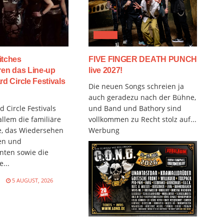
MUSIX
itches
FIVE FINGER DEATH PUNCH
ren das Line-up
live 2027!
rd Circle Festivals
Die neuen Songs schreien ja
auch geradezu nach der Bühne,
 Circle Festivals
und Band und Bathory sind
allem die familiäre
vollkommen zu Recht stolz auf...
, das Wiedersehen
Werbung
en und
nten sowie die
...
N
5 AUGUST, 2026