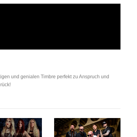
tigen und genialen Timbre perfekt zu Anspruch und
rück!