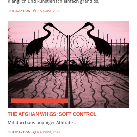
Klanglich und künstlerisch einfach grandios.
BY
REDAKTION
7 AUGUST, 2026
ALTERNATIVE & PROGRESSIVE
THE AFGHAN WHIGS: SOFT CONTROL
Mit durchaus poppiger Attitüde ...
BY
REDAKTION
6 AUGUST, 2026