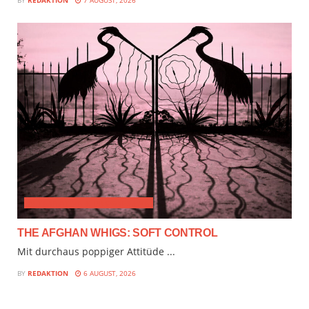
ALTERNATIVE & PROGRESSIVE
THE AFGHAN WHIGS: SOFT CONTROL
Mit durchaus poppiger Attitüde ...
BY
REDAKTION
6 AUGUST, 2026