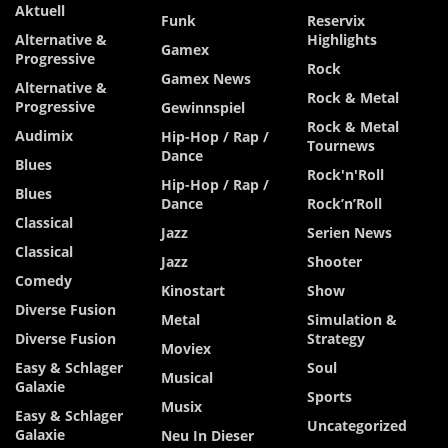
Aktuell
Funk
Reservix
Alternative &
Highlights
Gamex
Progressive
Rock
Gamex News
Alternative &
Rock & Metal
Progressive
Gewinnspiel
Rock & Metal
Audimix
Hip-Hop / Rap /
Tournews
Dance
Blues
Rock'n'Roll
Hip-Hop / Rap /
Blues
Dance
Rock’n’Roll
Classical
Jazz
Serien News
Classical
Jazz
Shooter
Comedy
Kinostart
Show
Diverse Fusion
Metal
Simulation &
Diverse Fusion
Strategy
Moviex
Easy & Schlager
Soul
Musical
Galaxie
Sports
Musix
Easy & Schlager
Uncategorized
Galaxie
Neu In Dieser