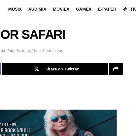
MUSIX
AUDIMIX
MOVIEX
GAMEX
E-PAPER
TI
OOR SAFARI
mix
,
Pop
Reading Time: 3 mins read
Share on Twitter