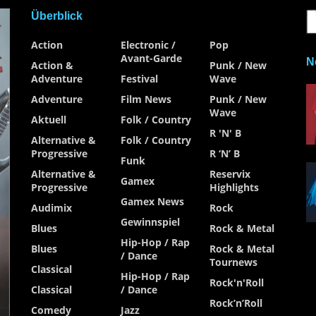
Überblick
Action
Electronic /
Pop
Avant-Garde
N
Action &
Punk / New
Adventure
Festival
Wave
Adventure
Film News
Punk / New
Wave
Aktuell
Folk / Country
R 'n' B
Alternative &
Folk / Country
Progressive
R ‘n’ B
Funk
Alternative &
Reservix
Gamex
Progressive
Highlights
Gamex News
Audimix
Rock
Gewinnspiel
Blues
Rock & Metal
Hip-Hop / Rap
Blues
Rock & Metal
/ Dance
Tournews
Classical
Hip-Hop / Rap
Rock'n'Roll
Classical
/ Dance
Rock’n’Roll
Comedy
Jazz