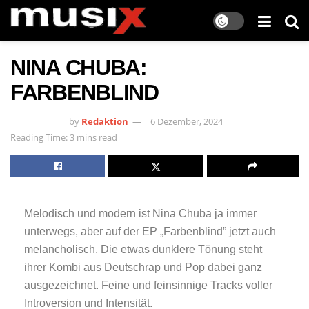
NINA CHUBA:
FARBENBLIND
by
Redaktion
6 Dezember, 2024
Reading Time: 3 mins read
Melodisch und modern ist Nina Chuba ja immer
unterwegs, aber auf der EP „Farbenblind” jetzt auch
melancholisch. Die etwas dunklere Tönung steht
ihrer Kombi aus Deutschrap und Pop dabei ganz
ausgezeichnet. Feine und feinsinnige Tracks voller
Introversion und Intensität.