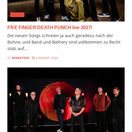
MUSIX
FIVE FINGER DEATH PUNCH live 2027!
Die neuen Songs schreien ja auch geradezu nach der
Bühne, und Band und Bathory sind vollkommen zu Recht
stolz auf...
BY
REDAKTION
4 AUGUST, 2026