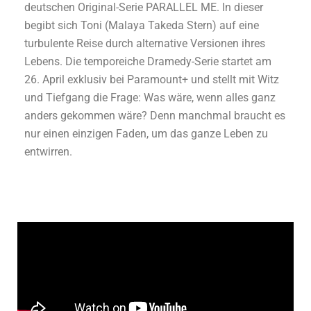
deutschen Original-Serie PARALLEL ME. In dieser
begibt sich Toni (Malaya Takeda Stern) auf eine
turbulente Reise durch alternative Versionen ihres
Lebens. Die temporeiche Dramedy-Serie startet am
26. April exklusiv bei Paramount+ und stellt mit Witz
und Tiefgang die Frage: Was wäre, wenn alles ganz
anders gekommen wäre? Denn manchmal braucht es
nur einen einzigen Faden, um das ganze Leben zu
entwirren.