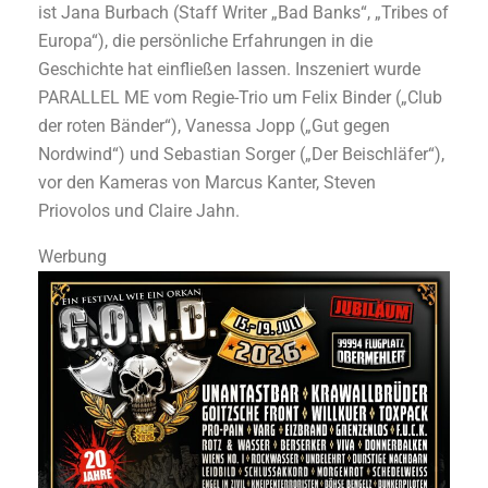
ist Jana Burbach (Staff Writer „Bad Banks“, „Tribes of
Europa“), die persönliche Erfahrungen in die
Geschichte hat einfließen lassen. Inszeniert wurde
PARALLEL ME vom Regie-Trio um Felix Binder („Club
der roten Bänder“), Vanessa Jopp („Gut gegen
Nordwind“) und Sebastian Sorger („Der Beischläfer“),
vor den Kameras von Marcus Kanter, Steven
Priovolos und Claire Jahn.
Werbung