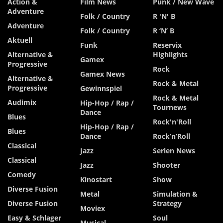
Action &
Film News
Punk / New Wave
Adventure
Folk / Country
R 'n' B
Adventure
Folk / Country
R ‘n’ B
Aktuell
Funk
Reservix
Alternative &
Highlights
Gamex
Progressive
Rock
Gamex News
Alternative &
Rock & Metal
Progressive
Gewinnspiel
Rock & Metal
Audimix
Hip-Hop / Rap /
Tournews
Dance
Blues
Rock'n'Roll
Hip-Hop / Rap /
Blues
Dance
Rock’n’Roll
Classical
Jazz
Serien News
Classical
Jazz
Shooter
Comedy
Kinostart
Show
Diverse Fusion
Metal
Simulation &
Diverse Fusion
Strategy
Moviex
Easy & Schlager
Soul
Musical