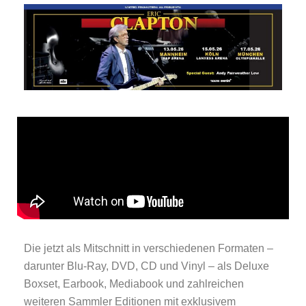
Die jetzt als Mitschnitt in verschiedenen Formaten –
darunter Blu-Ray, DVD, CD und Vinyl – als Deluxe
Boxset, Earbook, Mediabook und zahlreichen
weiteren Sammler Editionen mit exklusivem