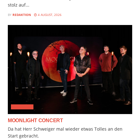
stolz auf...
BY
REDAKTION
4 AUGUST, 2026
CLASSICAL
MOONLIGHT CONCERT
Da hat Herr Schweiger mal wieder etwas Tolles an den
Start gebracht.