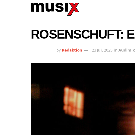
ROSENSCHUFT: ES
by
Redaktion
23 Juli, 2025
in
Audimix