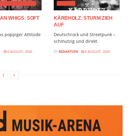
VE & PROGRESSIVE
AUDIMIX
AN WHIGS: SOFT
KÄRBHOLZ: STURM ZIEH
AUF
s poppiger Attitüde
Deutschrock und Streetpunk –
schmutzig und direkt.
N
6 AUGUST, 2026
BY
REDAKTION
6 AUGUST, 2026