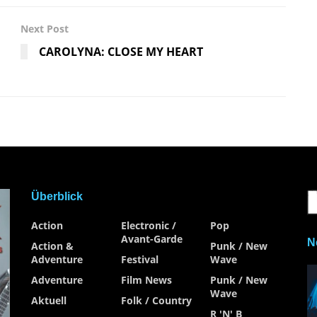
Next Post
CAROLYNA: CLOSE MY HEART
Überblick
Action
Electronic /
Pop
Avant-Garde
N
Action &
Punk / New
Adventure
Festival
Wave
Adventure
Film News
Punk / New
Wave
Aktuell
Folk / Country
R 'n' B