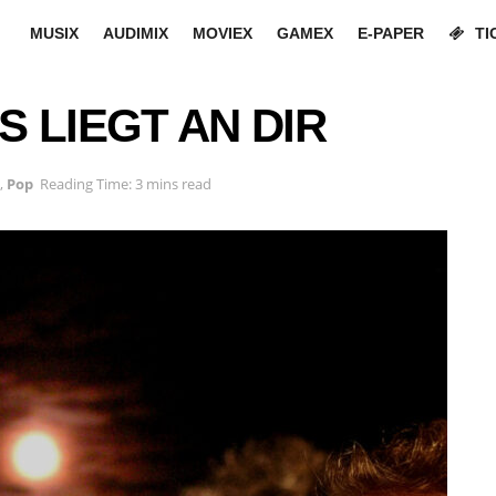
MUSIX
AUDIMIX
MOVIEX
GAMEX
E-PAPER
TI
 LIEGT AN DIR
,
Pop
Reading Time: 3 mins read