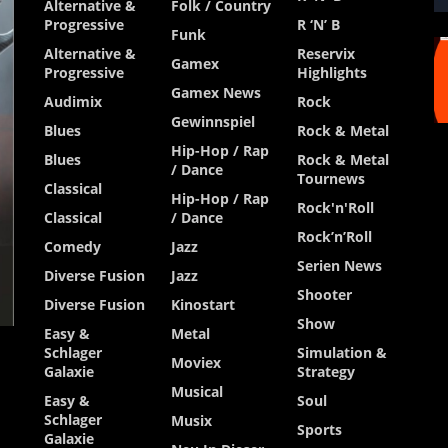
Alternative &
Folk / Country
Progressive
R ‘n’ B
Funk
Alternative &
Reservix
Gamex
Progressive
Highlights
Gamex News
Audimix
Rock
Gewinnspiel
Blues
Rock & Metal
Hip-Hop / Rap
Blues
Rock & Metal
/ Dance
Tournews
Classical
Hip-Hop / Rap
Rock'n'Roll
Classical
/ Dance
Rock’n’Roll
Comedy
Jazz
Serien News
Diverse Fusion
Jazz
Shooter
Diverse Fusion
Kinostart
Show
Easy &
Metal
Schlager
Simulation &
Moviex
Galaxie
Strategy
Musical
Easy &
Soul
Schlager
Musix
Sports
Galaxie