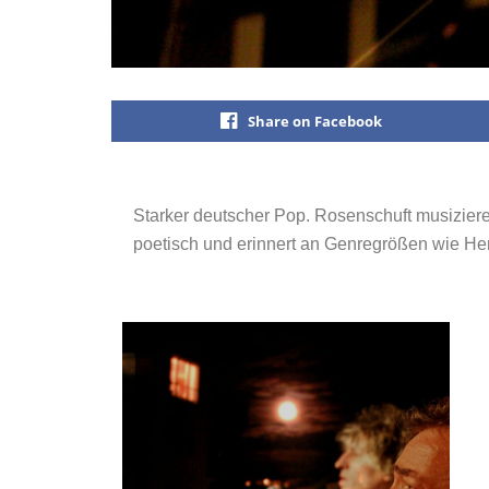
Share on Facebook
Starker deutscher Pop. Rosenschuft musizieren 
poetisch und erinnert an Genregrößen wie He