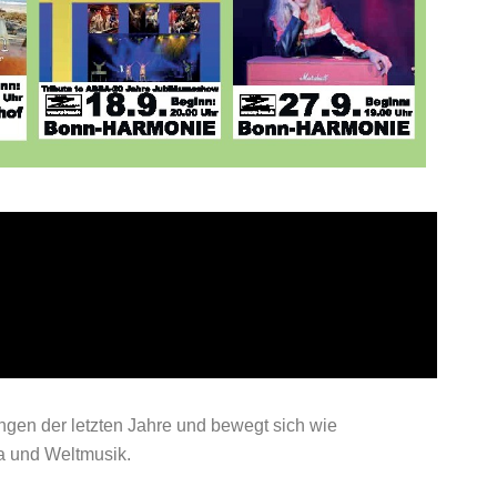
ngen der letzten Jahre und bewegt sich wie
a und Weltmusik.