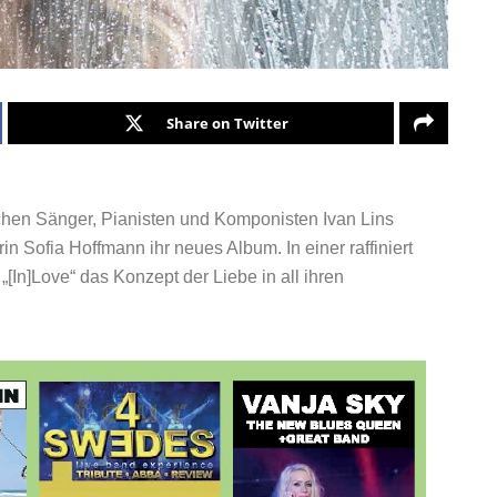
Share on Twitter
hen Sänger, Pianisten und Komponisten Ivan Lins
in Sofia Hoffmann ihr neues Album. In einer raffiniert
[In]Love“ das Konzept der Liebe in all ihren