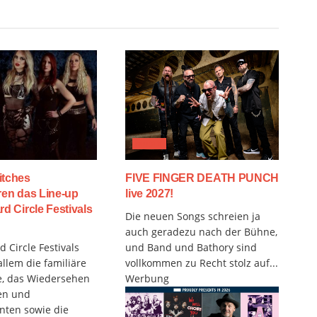
MUSIX
itches
FIVE FINGER DEATH PUNCH
ren das Line-up
live 2027!
rd Circle Festivals
Die neuen Songs schreien ja
auch geradezu nach der Bühne,
 Circle Festivals
und Band und Bathory sind
allem die familiäre
vollkommen zu Recht stolz auf...
, das Wiedersehen
Werbung
en und
nten sowie die