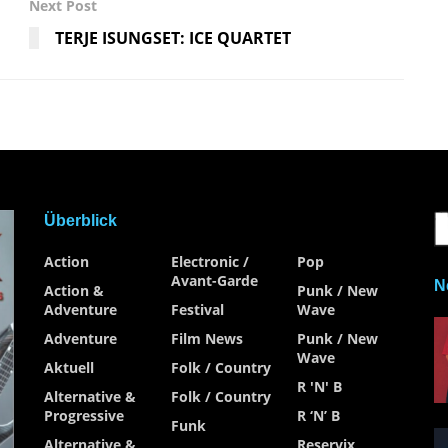
Next Post
TERJE ISUNGSET: ICE QUARTET
Überblick
Action
Electronic /
Pop
Avant-Garde
N
Action &
Punk / New
Adventure
Festival
Wave
Adventure
Film News
Punk / New
Wave
Aktuell
Folk / Country
R 'n' B
Alternative &
Folk / Country
Progressive
R ‘n’ B
Funk
Alternative &
Reservix