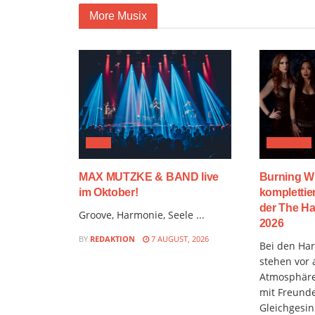
More Musix
JAZZ
FESTIVAL
MAX MUTZKE & BAND live
Burning W
im Oktober!
komplettie
der The Ha
Groove, Harmonie, Seele ...
2026
BY
REDAKTION
7 AUGUST, 2026
Bei den Hard
stehen vor 
Atmosphäre
mit Freund
Gleichgesin