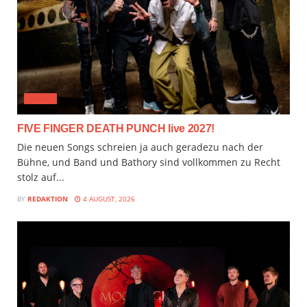
MUSIX
FIVE FINGER DEATH PUNCH live 2027!
Die neuen Songs schreien ja auch geradezu nach der
Bühne, und Band und Bathory sind vollkommen zu Recht
stolz auf...
BY
REDAKTION
4 AUGUST, 2026