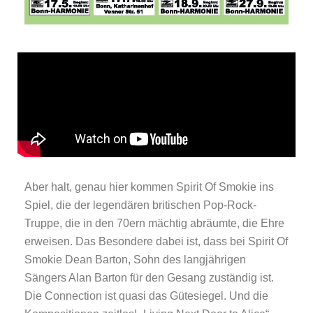
Aber halt, genau hier kommen Spirit Of Smokie ins
Spiel, die der legendären britischen Pop-Rock-
Truppe, die in den 70ern mächtig abräumte, die Ehre
erweisen. Das Besondere dabei ist, dass bei Spirit Of
Smokie Dean Barton, Sohn des langjährigen
Sängers Alan Barton für den Gesang zuständig ist.
Die Connection ist quasi das Gütesiegel. Und die