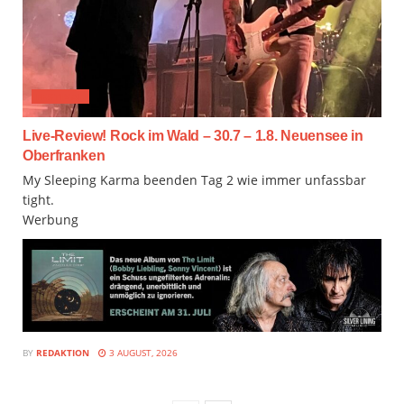
FESTIVAL
Live-Review! Rock im Wald – 30.7 – 1.8. Neuensee in
Oberfranken
My Sleeping Karma beenden Tag 2 wie immer unfassbar
tight.
Werbung
BY
REDAKTION
3 AUGUST, 2026