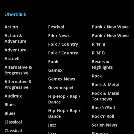
Überblick
Action
Festival
Punk / New Wave
Action &
Film News
Punk / New Wave
Adventure
Folk / Country
R 'n' B
Adventure
Folk / Country
R ‘n’ B
Aktuell
Funk
Reservix
Alternative &
Highlights
Gamex
Progressive
Rock
Gamex News
Alternative &
Rock & Metal
Progressive
Gewinnspiel
Rock & Metal
Audimix
Hip-Hop / Rap /
Tournews
Dance
Blues
Rock'n'Roll
Hip-Hop / Rap /
Blues
Dance
Rock’n’Roll
Classical
Jazz
Serien News
Classical
Jazz
Shooter