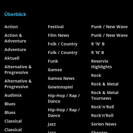
Überblick
Action
Festival
Punk / New Wave
Action &
Film News
Punk / New Wave
Adventure
Folk / Country
R 'n' B
Adventure
Folk / Country
R ‘n’ B
Aktuell
Funk
Reservix
Alternative &
Highlights
Gamex
Progressive
Rock
Gamex News
Alternative &
Rock & Metal
Progressive
Gewinnspiel
Rock & Metal
Audimix
Hip-Hop / Rap /
Tournews
Dance
Blues
Rock'n'Roll
Hip-Hop / Rap /
Blues
Dance
Rock’n’Roll
Classical
Jazz
Serien News
Classical
Jazz
Shooter