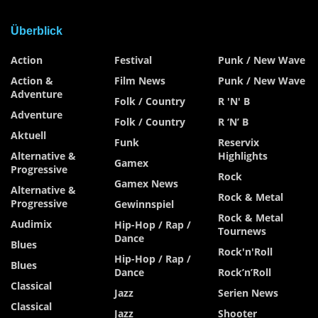
Überblick
Action
Festival
Punk / New Wave
Action &
Film News
Punk / New Wave
Adventure
Folk / Country
R 'n' B
Adventure
Folk / Country
R ‘n’ B
Aktuell
Funk
Reservix
Alternative &
Highlights
Gamex
Progressive
Rock
Gamex News
Alternative &
Rock & Metal
Progressive
Gewinnspiel
Rock & Metal
Audimix
Hip-Hop / Rap /
Tournews
Dance
Blues
Rock'n'Roll
Hip-Hop / Rap /
Blues
Dance
Rock’n’Roll
Classical
Jazz
Serien News
Classical
Jazz
Shooter