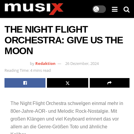
THE NIGHT FLIGHT
ORCHESTRA: GIVE US THE
MOON
by
Redaktion
26 Dezember, 2024
Reading Time: 4 mins read
The Night Flight Orchestra schwelgen einmal mehr in
80er-Jahre-AOR- und Melodic Rock-Nostalgie. Mit
großen Klängen und viel Keyboard erinnert das vor
allem an die Genre-Größen Toto und ähnliche