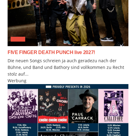
MUSIX
FIVE FINGER DEATH PUNCH live 2027!
Die neuen Songs schreien ja auch geradezu nach der
Bühne, und Band und Bathory sind vollkommen zu Recht
stolz auf...
Werbung