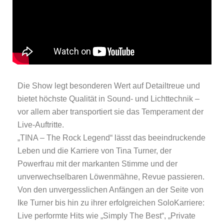
Die Show legt besonderen Wert auf Detailtreue und
bietet höchste Qualität in Sound- und Lichttechnik –
vor allem aber transportiert sie das Temperament der
Live-Auftritte.
„TINA – The Rock Legend“ lässt das beeindruckende
Leben und die Karriere von Tina Turner, der
Powerfrau mit der markanten Stimme und der
unverwechselbaren Löwenmähne, Revue passieren.
Von den unvergesslichen Anfängen an der Seite von
Ike Turner bis hin zu ihrer erfolgreichen SoloKarriere:
Live performte Hits wie „Simply The Best“, „Private