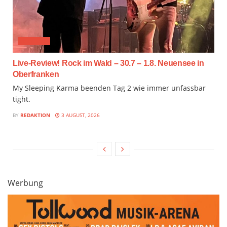
FESTIVAL
Live-Review! Rock im Wald – 30.7 – 1.8. Neuensee in
Oberfranken
My Sleeping Karma beenden Tag 2 wie immer unfassbar
tight.
BY
REDAKTION
3 AUGUST, 2026
Werbung