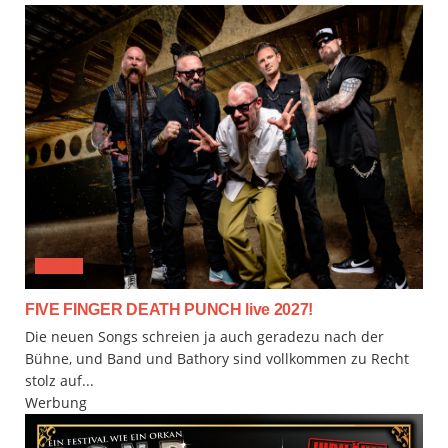
MUSIX
FIVE FINGER DEATH PUNCH live 2027!
Die neuen Songs schreien ja auch geradezu nach der
Bühne, und Band und Bathory sind vollkommen zu Recht
stolz auf...
Werbung