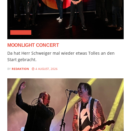
CLASSICAL
MOONLIGHT CONCERT
Da hat Herr Schweiger mal wieder etwas Tolles an den
Start gebracht.
BY
REDAKTION
4 AUGUST, 2026