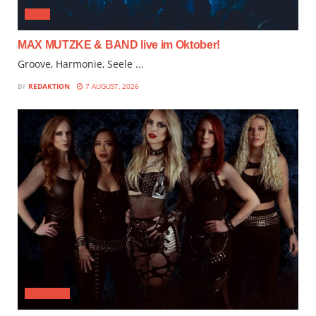
JAZZ
MAX MUTZKE & BAND live im Oktober!
Groove, Harmonie, Seele ...
BY
REDAKTION
7 AUGUST, 2026
FESTIVAL