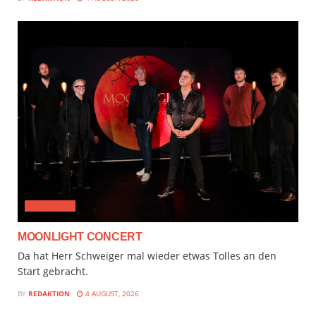
CLASSICAL
MOONLIGHT CONCERT
Da hat Herr Schweiger mal wieder etwas Tolles an den
Start gebracht.
BY
REDAKTION
4 AUGUST, 2026