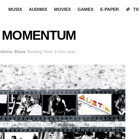
MUSIX
AUDIMIX
MOVIEX
GAMEX
E-PAPER
TI
: MOMENTUM
udimix
,
Blues
Reading Time: 3 mins read