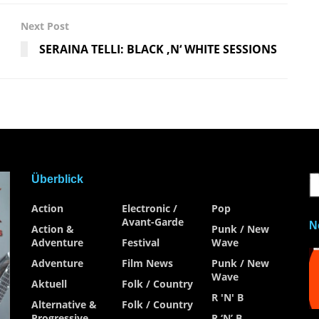
Next Post
SERAINA TELLI: BLACK ‚N‘ WHITE SESSIONS
Überblick
Action
Electronic /
Pop
Avant-Garde
N
Action &
Punk / New
Adventure
Festival
Wave
Adventure
Film News
Punk / New
Wave
Aktuell
Folk / Country
R 'n' B
Alternative &
Folk / Country
Progressive
R ‘n’ B