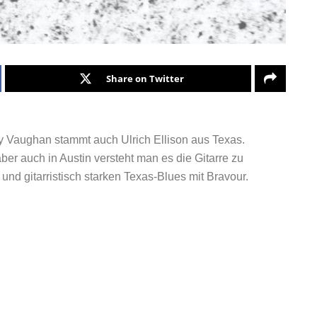
Share on Twitter
 Vaughan stammt auch Ulrich Ellison aus Texas.
ber auch in Austin versteht man es die Gitarre zu
 und gitarristisch starken Texas-Blues mit Bravour.