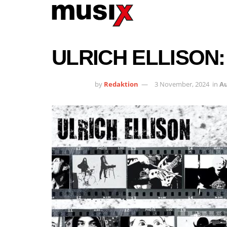
ULRICH ELLISON
by
Redaktion
3 November, 2024
in
A