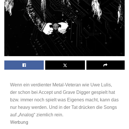
Wenn ein verdienter Metal-Veteran wie Uwe Lulis,
der schon bei Accept und Grave Digger gespielt hat
bzw. immer noch spielt was Eigenes macht, kann das
nur heavy werden. Und in der Tat drücken die Songs
auf „Analog“ ziemlich rein.
Werbung